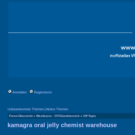
Anmelden
Registrieren
Unbeantwortete Themen
|
Aktive Themen
Foren-Übersicht
»
Westkurve - OT/Gästebereich
»
Off Topic
kamagra oral jelly chemist warehouse