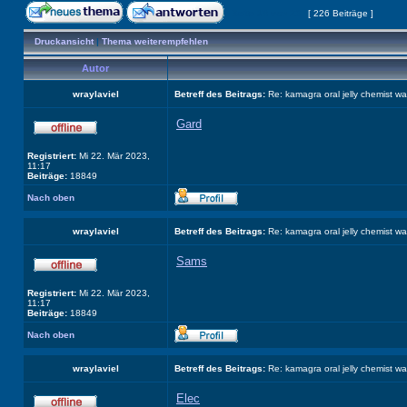
Seite
18
von
23
[ 226 Beiträge ]
Druckansicht
|
Thema weiterempfehlen
Autor
wraylaviel
Betreff des Beitrags:
Re: kamagra oral jelly chemist w
Gard
Registriert:
Mi 22. Mär 2023,
11:17
Beiträge:
18849
Nach oben
wraylaviel
Betreff des Beitrags:
Re: kamagra oral jelly chemist w
Sams
Registriert:
Mi 22. Mär 2023,
11:17
Beiträge:
18849
Nach oben
wraylaviel
Betreff des Beitrags:
Re: kamagra oral jelly chemist w
Elec