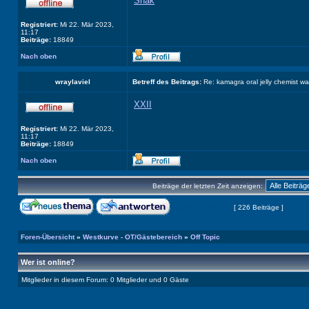
Shak
Registriert:
Mi 22. Mär 2023,
11:17
Beiträge:
18849
Nach oben
wraylaviel
Betreff des Beitrags:
Re: kamagra oral jelly chemist w
XXII
Registriert:
Mi 22. Mär 2023,
11:17
Beiträge:
18849
Nach oben
Beiträge der letzten Zeit anzeigen:
Seite
18
von
23
[ 226 Beiträge ]
Foren-Übersicht
»
Westkurve - OT/Gästebereich
»
Off Topic
Wer ist online?
Mitglieder in diesem Forum: 0 Mitglieder und 0 Gäste